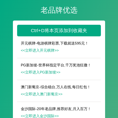
遥想公瑾当年，小乔初嫁了，雄姿英发。
羽扇纶巾，谈笑间，樯橹灰飞烟灭。
故国神游，多情应笑我，早生华发。
人生如梦，一尊还酹江月。